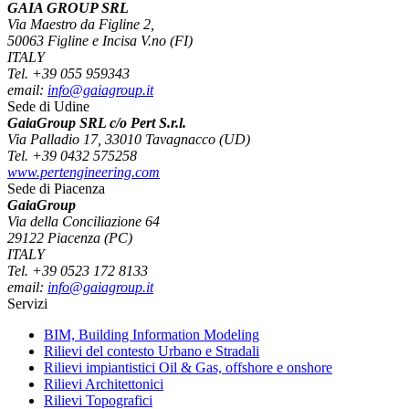
GAIA GROUP SRL
Via Maestro da Figline 2,
50063 Figline e Incisa V.no (FI)
ITALY
Tel. +39 055 959343
email:
info@gaiagroup.it
Sede di Udine
GaiaGroup SRL c/o Pert S.r.l.
Via Palladio 17, 33010 Tavagnacco (UD)
Tel. +39 0432 575258
www.pertengineering.com
Sede di Piacenza
GaiaGroup
Via della Conciliazione 64
29122 Piacenza (PC)
ITALY
Tel. +39 0523 172 8133
email:
info@gaiagroup.it
Servizi
BIM, Building Information Modeling
Rilievi del contesto Urbano e Stradali
Rilievi impiantistici Oil & Gas, offshore e onshore
Rilievi Architettonici
Rilievi Topografici