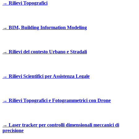
→
Rilievi Topografici
→
BIM, Building Information Modeling
→
Rilievi del contesto Urbano e Stradali
→
Rilievi Scientifici per Assistenza Legale
→
Rilievi Topografici e Fotogrammetrici con Drone
→
Laser tracker per controlli dimensionali meccanici di
precisione