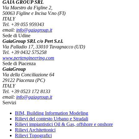
GAIA GROUP SRL
Via Maestro da Figline 2,
50063 Figline e Incisa V.no (FI)
ITALY
Tel. +39 055 959343
email:
info@gaiagroup.it
Sede di Udine
GaiaGroup SRL c/o Pert S.r.l.
Via Palladio 17, 33010 Tavagnacco (UD)
Tel. +39 0432 575258
www.pertengineering.com
Sede di Piacenza
GaiaGroup
Via della Conciliazione 64
29122 Piacenza (PC)
ITALY
Tel. +39 0523 172 8133
email:
info@gaiagroup.it
Servizi
BIM, Building Information Modeling
Rilievi del contesto Urbano e Stradali
Rilievi impiantistici Oil & Gas, offshore e onshore
Rilievi Architettonici
Rilievi Topografici