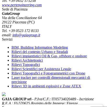
Tel. +39 0432 575258
www.pertengineering.com
Sede di Piacenza
GaiaGroup
Via della Conciliazione 64
29122 Piacenza (PC)
ITALY
Tel. +39 0523 172 8133
email:
info@gaiagroup.it
Servizi
BIM, Building Information Modeling
Rilievi del contesto Urbano e Stradali
Rilievi impiantistici Oil & Gas, offshore e onshore
Rilievi Architettonici
Rilievi Topografici
Rilievi Scientifici per Assistenza Legale
Rilievi Topografici e Fotogrammetrici con Drone
Laser tracker per controlli dimensionali meccanici di
precisione
Rilievi 3D in ambienti esplosivi e Zone ATEX
GAIA GROUP srl
-
P.Iva/C.F.:
IT05734020489 -
Iscrizione
R.E.A.:
FI-570625
Registro delle Imprese:
Firenze