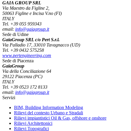
GAIA GROUP SRL
Via Maestro da Figline 2,
50063 Figline e Incisa V.no (FI)
ITALY
Tel. +39 055 959343
email:
info@gaiagroup.it
Sede di Udine
GaiaGroup SRL c/o Pert S.r.l.
Via Palladio 17, 33010 Tavagnacco (UD)
Tel. +39 0432 575258
www.pertengineering.com
Sede di Piacenza
GaiaGroup
Via della Conciliazione 64
29122 Piacenza (PC)
ITALY
Tel. +39 0523 172 8133
email:
info@gaiagroup.it
Servizi
BIM, Building Information Modeling
Rilievi del contesto Urbano e Stradali
Rilievi impiantistici Oil & Gas, offshore e onshore
Rilievi Architettonici
Rilievi Topografici