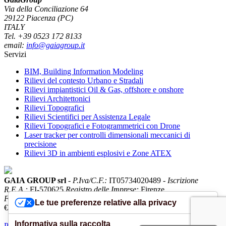
Via della Conciliazione 64
29122 Piacenza (PC)
ITALY
Tel. +39 0523 172 8133
email:
info@gaiagroup.it
Servizi
BIM, Building Information Modeling
Rilievi del contesto Urbano e Stradali
Rilievi impiantistici Oil & Gas, offshore e onshore
Rilievi Architettonici
Rilievi Topografici
Rilievi Scientifici per Assistenza Legale
Rilievi Topografici e Fotogrammetrici con Drone
Laser tracker per controlli dimensionali meccanici di
precisione
Rilievi 3D in ambienti esplosivi e Zone ATEX
GAIA GROUP srl
-
P.Iva/C.F.:
IT05734020489 -
Iscrizione
R.E.A.:
FI-570625
Registro delle Imprese:
Firenze
Forma Giuridica:
società a responsabilità limitata
Capitale Sociale:
Le tue preferenze relative alla privacy
€ 60.000,00 i.v.
Codice ATECO:
71.12.4
Credits:
Settore8
Informativa sulla raccolta
Privacy Policy
|
Cookie Policy